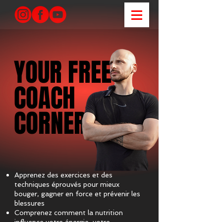
YOUR FREE
YOUR FREE
COACH
COACH
CORNER
CORNER
Apprenez des exercices et des
techniques éprouvés pour mieux
bouger, gagner en force et prévenir les
blessures
Comprenez comment la nutrition