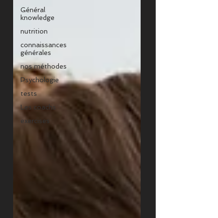
Général
knowledge
nutrition
connaissances
générales
nos méthodes
Psychologie
tests
Les coachs
exercises