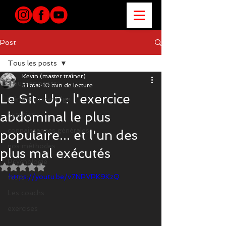
Post
Tous les posts
Kevin (master traîner)
Tous les posts
31 mai
10 min de lecture
Le Sit-Up : l'exercice
Général knowledge
abdominal le plus
nutrition
connaissances générales
populaire... et l'un des
nos méthodes
plus mal exécutés
Psychologie
Noté NaN étoiles sur 5.
https://youtu.be/v7NPVPK9KzQ
tests
Les coachs
exercises